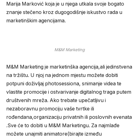
Marija Marković koja je u njega utkala svoje bogato
znanje stečeno kroz dugogodišnje iskustvo rada u
marketinškim agencijama.
M&M Marketing
M&M Marketing je marketinška agencija,ali jedinstvena
na tržištu. U njoj na jednom mjestu možete dobiti
potpuni doživljaj photosessiona, snimanje videa te
vlastite promocije i ostvarivanje digitalnog traga putem
društvenih mreža. Ako trebate upečatljivu i
nezaboravnu promociju vaše tvrtke ili
rođendana,organizaciju privatnih ili poslovnih evenata
.Sve će to dobiti u M&M Marketingu. Za najmlađe
možete unajmiti animatore(birajte između