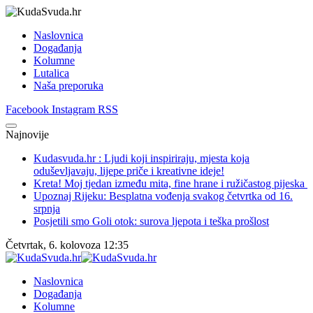
Naslovnica
Događanja
Kolumne
Lutalica
Naša preporuka
Facebook
Instagram
RSS
Najnovije
Kudasvuda.hr : Ljudi koji inspiriraju, mjesta koja
oduševljavaju, lijepe priče i kreativne ideje!
Kreta! Moj tjedan između mita, fine hrane i ružičastog pijeska
Upoznaj Rijeku: Besplatna vođenja svakog četvrtka od 16.
srpnja
Posjetili smo Goli otok: surova ljepota i teška prošlost
Četvrtak, 6. kolovoza 12:35
Naslovnica
Događanja
Kolumne