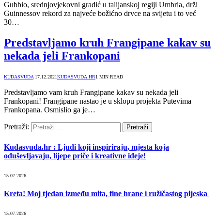
Gubbio, srednjovjekovni gradić u talijanskoj regiji Umbria, drži
Guinnessov rekord za najveće božićno drvce na svijetu i to već
30…
Predstavljamo kruh Frangipane kakav su
nekada jeli Frankopani
KUDASVUDA
17.12.2021
KUDASVUDA.HR
1 MIN READ
Predstavljamo vam kruh Frangipane kakav su nekada jeli
Frankopani! Frangipane nastao je u sklopu projekta Putevima
Frankopana. Osmislio ga je…
Pretraži:
Kudasvuda.hr : Ljudi koji inspiriraju, mjesta koja
oduševljavaju, lijepe priče i kreativne ideje!
15.07.2026
Kreta! Moj tjedan između mita, fine hrane i ružičastog pijeska
15.07.2026