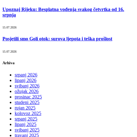
Upoznaj Rijeku: Besplatna vođenja svakog četvrtka od 16.
srpnja
15.07.2026
Posjetili smo Goli otok: surova ljepota i teška prošlost
15.07.2026
Arhiva
srpanj 2026
lipanj 2026
svibanj 2026
ožujak 2026
prosinac 2025
studeni 2025
rujan 2025
kolovoz 2025
srpanj 2025
lipanj 2025
svibanj 2025
travanj 2025