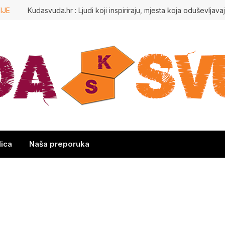
IJE
lica
Naša preporuka