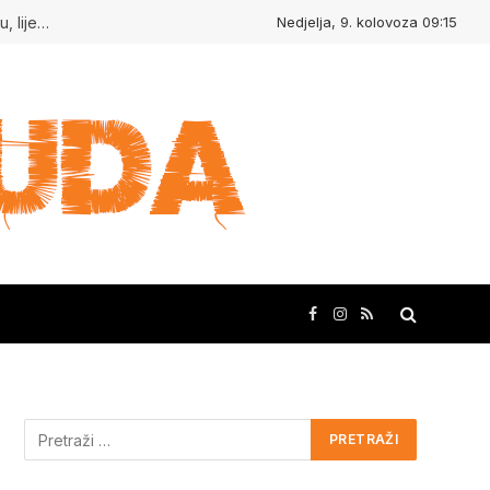
Nedjelja, 9. kolovoza 09:15
Kudasvuda.hr : Ljudi koji inspiriraju, mjesta koja oduševljavaju, lijepe priče i kreativne ideje!
Facebook
Instagram
RSS