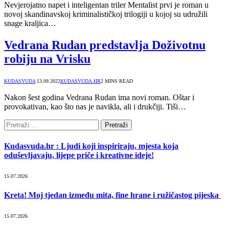
Nevjerojatno napet i inteligentan triler Mentalist prvi je roman u
novoj skandinavskoj kriminalističkoj trilogiji u kojoj su udružili
snage kraljica…
Vedrana Rudan predstavlja Doživotnu
robiju na Vrisku
KUDASVUDA
13.09.2022
KUDASVUDA.HR
2 MINS READ
Nakon šest godina Vedrana Rudan ima novi roman. Oštar i
provokativan, kao što nas je navikla, ali i drukčiji. Tiši…
Pretraži:
Kudasvuda.hr : Ljudi koji inspiriraju, mjesta koja
oduševljavaju, lijepe priče i kreativne ideje!
15.07.2026
Kreta! Moj tjedan između mita, fine hrane i ružičastog pijeska
15.07.2026