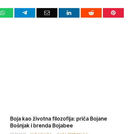
WhatsApp
Telegram
Email
LinkedIn
Reddit
Pinteres
Boja kao životna filozofija: priča Bojane
Bošnjak i brenda Bojabee