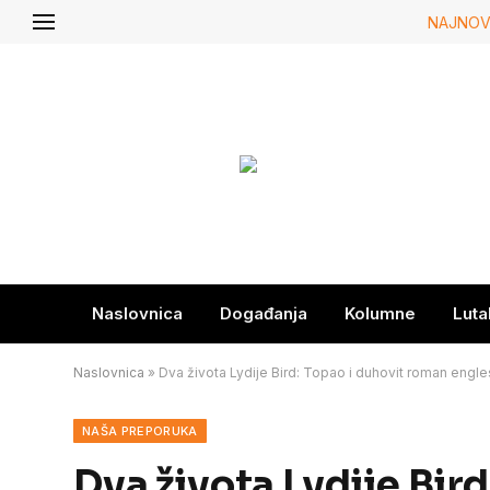
NAJNOV
Naslovnica
Događanja
Kolumne
Luta
Naslovnica
»
Dva života Lydije Bird: Topao i duhovit roman engles
NAŠA PREPORUKA
Dva života Lydije Bird