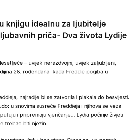
u knjigu idealnu za ljubitelje
ljubavnih priča- Dva života Lydije
esetljeće – uvijek nerazdvojni, uvijek zaljubljeni,
ydijina 28. rođendana, kada Freddie pogiba u
ddieja, najradije bi se zatvorila i plakala do besvijesti.
do: u snovima susreće Freddieja i njihova se veza
 putuju i pripremaju vjenčanje… Lydia počinje živjeti
je trebao biti njezin.