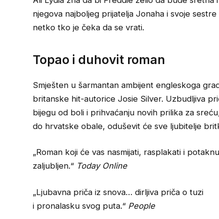
Ali Lydia zna da bi Freddie želio da bude sretna 
njegova najboljeg prijatelja Jonaha i svoje sestre
netko tko je čeka da se vrati.
Topao i duhovit roman
Smješten u šarmantan ambijent engleskoga gra
britanske hit-autorice Josie Silver. Uzbudljiva pri
bijegu od boli i prihvaćanju novih prilika za sreć
do hrvatske obale, oduševit će sve ljubitelje bri
„Roman koji će vas nasmijati, rasplakati i potaknut
zaljubljen.“
Today Online
„Ljubavna priča iz snova… dirljiva priča o tuzi
i pronalasku svog puta.“
People