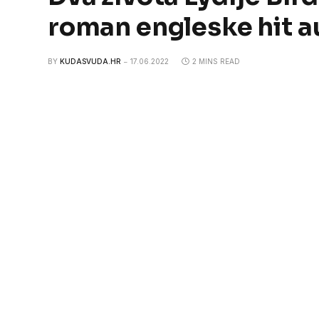
roman engleske hit au
BY
KUDASVUDA.HR
17.06.2022
2 MINS READ