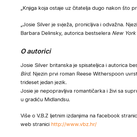
„Knjiga koja ostaje uz čitatelja dugo nakon što p
„Josie Silver je svježa, pronicljiva i odvažna. Njez
Barbara Delinsky, autorica bestselera
New York
O autorici
Josie Silver britanska je spisateljica i autorica b
Bird
. Njezin prvi roman Reese Witherspoon uvrsti
trideset jedan jezik.
Josie je nepopravljiva romantičarka i živi sa sup
u gradiću Midlandsu.
Više o V.B.Z ljetnim izdanjima na facebook stranic
web stranici
http://www.vbz.hr/