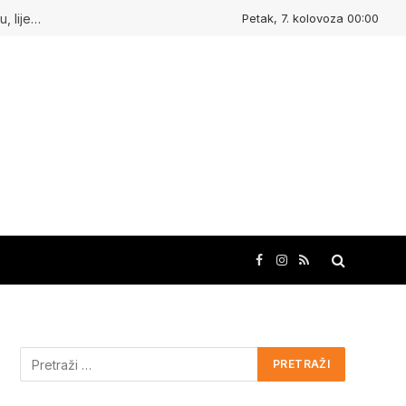
Petak, 7. kolovoza 00:00
Kudasvuda.hr : Ljudi koji inspiriraju, mjesta koja oduševljavaju, lijepe priče i kreativne ideje!
Facebook
Instagram
RSS