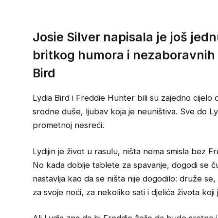
Josie Silver napisala je još jedn
britkog humora i nezaboravnih 
Bird
Lydia Bird i Freddie Hunter bili su zajedno cijelo d
srodne duše, ljubav koja je neuništiva. Sve do L
prometnoj nesreći.
Lydijin je život u rasulu, ništa nema smisla bez Fre
No kada dobije tablete za spavanje, dogodi se ču
nastavlja kao da se ništa nije dogodilo: druže se,
za svoje noći, za nekoliko sati i djelića života koji 