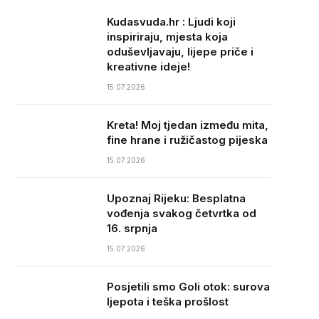
Kudasvuda.hr : Ljudi koji
inspiriraju, mjesta koja
oduševljavaju, lijepe priče i
kreativne ideje!
15.07.2026
Kreta! Moj tjedan između mita,
fine hrane i ružičastog pijeska
15.07.2026
Upoznaj Rijeku: Besplatna
vođenja svakog četvrtka od
16. srpnja
15.07.2026
Posjetili smo Goli otok: surova
ljepota i teška prošlost