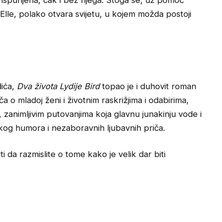
i ispunjena, čak i bez njega. Stoga se, uz pomoć
 Elle, polako otvara svijetu, u kojem možda postoji
dića,
Dva života Lydije Bird
topao je i duhovit roman
ča o mladoj ženi i životnim raskrižjima i odabirima,
u, zanimljivim putovanjima koja glavnu junakinju vode i
tkog humora i nezaboravnih ljubavnih priča.
i da razmislite o tome kako je velik dar biti