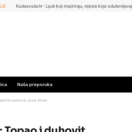
IJE
lica
Naša preporuka
ke hit autorice Josie Silver
: Topao i duhovit