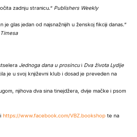
ročita zadnju stranicu.“
Publishers Weekly
in je glas jedan od najsnažnijih u ženskoj fikciji danas.“
 Timesa
estselera
Jednoga dana u prosincu
i
Dva života Lydije
la je u svoj književni klub i dosad je preveden na
rugom, njihova dva sina tinejdžera, dvije mačke i psom
i
https://www.facebook.com/VBZ.bookshop
te na