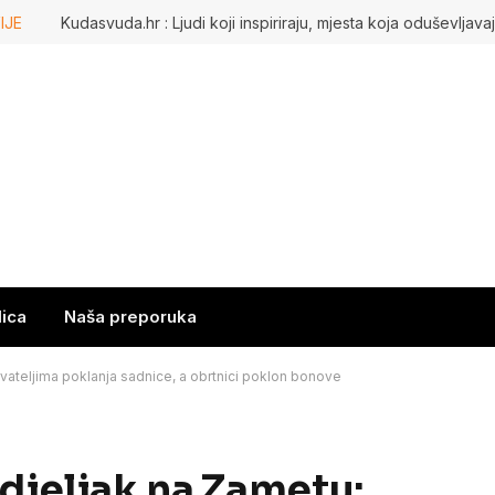
IJE
lica
Naša preporuka
ivateljima poklanja sadnice, a obrtnici poklon bonove
edjeljak na Zametu: