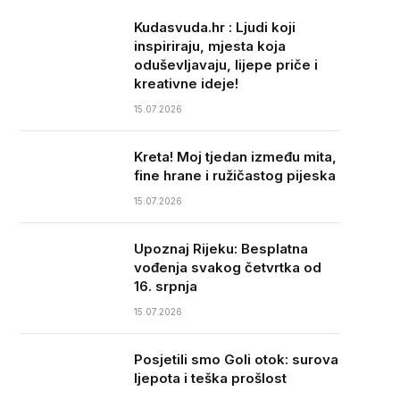
Kudasvuda.hr : Ljudi koji
inspiriraju, mjesta koja
oduševljavaju, lijepe priče i
kreativne ideje!
15.07.2026
Kreta! Moj tjedan između mita,
fine hrane i ružičastog pijeska
15.07.2026
Upoznaj Rijeku: Besplatna
vođenja svakog četvrtka od
16. srpnja
15.07.2026
Posjetili smo Goli otok: surova
ljepota i teška prošlost