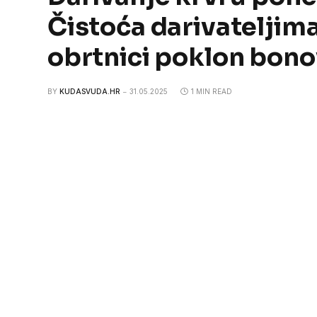
Čistoća darivateljima
obrtnici poklon bon
BY
KUDASVUDA.HR
31.05.2025
1 MIN READ