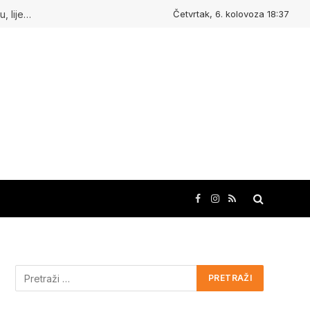
Četvrtak, 6. kolovoza 18:37
Kudasvuda.hr : Ljudi koji inspiriraju, mjesta koja oduševljavaju, lijepe priče i kreativne ideje!
Facebook
Instagram
RSS