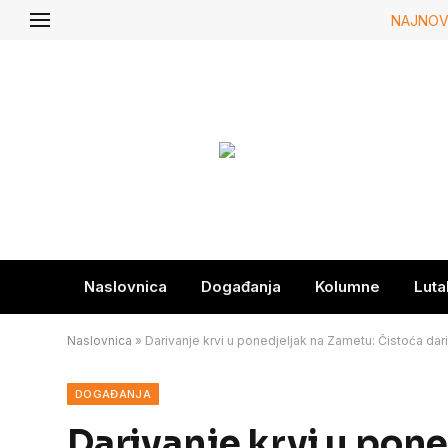
NAJNOV
Naslovnica
Događanja
Kolumne
Luta
Naslovnica
»
Darivanje krvi u ponedjeljak na Zametu: Čistoća dar
DOGAĐANJA
Darivanje krvi u pon