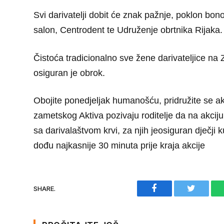
Svi darivatelji dobit će znak pažnje, poklon b
salon, Centrodent te Udruženje obrtnika Rijaka.
Čistoća tradicionalno sve žene darivateljice na
osiguran je obrok.
Obojite ponedjeljak humanošću, pridružite se akc
zametskog Aktiva pozivaju roditelje da na akci
sa darivalaštvom krvi,
za njih jeosiguran dječji 
dođu najkasnije 30 minuta prije kraja akcije
Facebook
Twitter
SHARE.