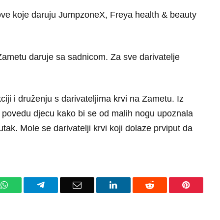
onove koje daruju JumpzoneX, Freya health & beauty
 Zametu daruje sa sadnicom. Za sve darivatelje
iji i druženju s darivateljima krvi na Zametu.
Iz
ju povedu djecu kako bi se od malih nogu upoznala
kutak.
Mole se darivatelji krvi koji dolaze prviput da
WhatsApp
Telegram
Email
LinkedIn
Reddit
Pinteres