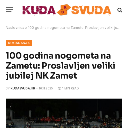
Naslovnica
»
100 godina nogometa na Zametu: Proslavljen veliki jubilej NK Zamet
DOGAĐANJA
100 godina nogometa na
Zametu: Proslavljen veliki
jubilej NK Zamet
BY
KUDASVUDA.HR
16.11.2025
1 MIN READ