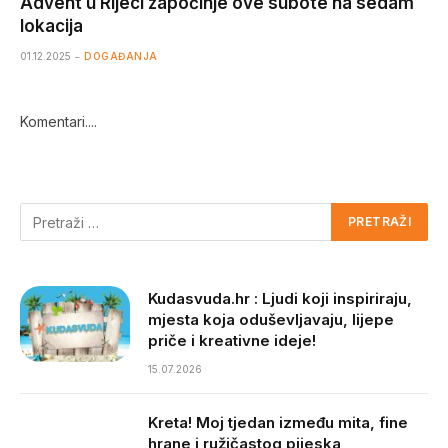
Advent u Rijeci započinje ove subote na sedam
lokacija
01.12.2025
DOGAĐANJA
Komentari....
Kudasvuda.hr : Ljudi koji inspiriraju,
mjesta koja oduševljavaju, lijepe
priče i kreativne ideje!
15.07.2026
Kreta! Moj tjedan između mita, fine
hrane i ružičastog pijeska