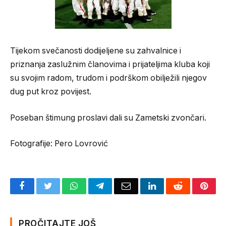
Tijekom svečanosti dodijeljene su zahvalnice i
priznanja zaslužnim članovima i prijateljima kluba koji
su svojim radom, trudom i podrškom obilježili njegov
dug put kroz povijest.
Poseban štimung proslavi dali su Zametski zvončari.
Fotografije: Pero Lovrović
Facebook
Twitter
WhatsApp
Telegram
Email
LinkedIn
Reddit
Pinte
PROČITAJTE JOŠ