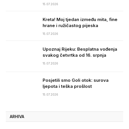
15.07.2026
Kreta! Moj tjedan između mita, fine
hrane i ružičastog pijeska
15.07.2026
Upoznaj Rijeku: Besplatna vođenja
svakog četvrtka od 16. srpnja
15.07.2026
Posjetili smo Goli otok: surova
ljepota i teška prošlost
15.07.2026
ARHIVA