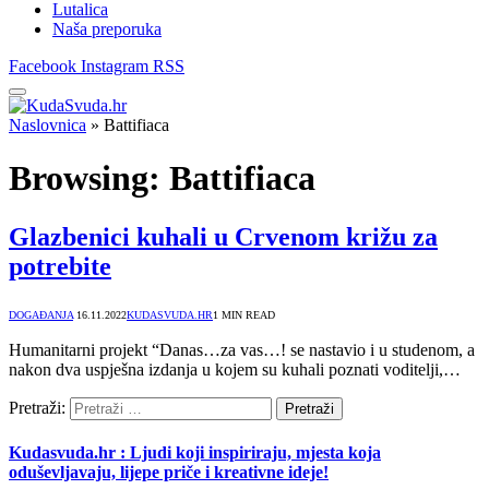
Lutalica
Naša preporuka
Facebook
Instagram
RSS
Naslovnica
»
Battifiaca
Browsing:
Battifiaca
Glazbenici kuhali u Crvenom križu za
potrebite
DOGAĐANJA
16.11.2022
KUDASVUDA.HR
1 MIN READ
Humanitarni projekt “Danas…za vas…! se nastavio i u studenom, a
nakon dva uspješna izdanja u kojem su kuhali poznati voditelji,…
Pretraži:
Kudasvuda.hr : Ljudi koji inspiriraju, mjesta koja
oduševljavaju, lijepe priče i kreativne ideje!