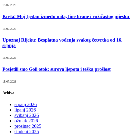
15.07.2026
Kreta! Moj tjedan između mita, fine hrane i ružičastog pijeska
15.07.2026
Upoznaj Rijeku: Besplatna vođenja svakog četvrtka od 16.
srpnja
15.07.2026
Posjetili smo Goli otok: surova ljepota i teška prošlost
15.07.2026
Arhiva
srpanj 2026
lipanj 2026
svibanj 2026
ožujak 2026
prosinac 2025
studeni 2025