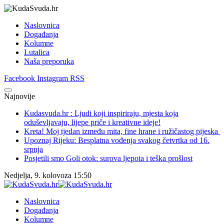
Naslovnica
Događanja
Kolumne
Lutalica
Naša preporuka
Facebook
Instagram
RSS
Najnovije
Kudasvuda.hr : Ljudi koji inspiriraju, mjesta koja
oduševljavaju, lijepe priče i kreativne ideje!
Kreta! Moj tjedan između mita, fine hrane i ružičastog pijeska
Upoznaj Rijeku: Besplatna vođenja svakog četvrtka od 16.
srpnja
Posjetili smo Goli otok: surova ljepota i teška prošlost
Nedjelja, 9. kolovoza 15:50
Naslovnica
Događanja
Kolumne