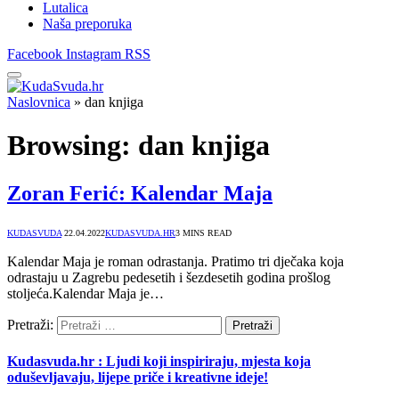
Lutalica
Naša preporuka
Facebook
Instagram
RSS
Naslovnica
»
dan knjiga
Browsing:
dan knjiga
Zoran Ferić: Kalendar Maja
KUDASVUDA
22.04.2022
KUDASVUDA.HR
3 MINS READ
Kalendar Maja je roman odrastanja. Pratimo tri dječaka koja
odrastaju u Zagrebu pedesetih i šezdesetih godina prošlog
stoljeća.Kalendar Maja je…
Pretraži:
Kudasvuda.hr : Ljudi koji inspiriraju, mjesta koja
oduševljavaju, lijepe priče i kreativne ideje!