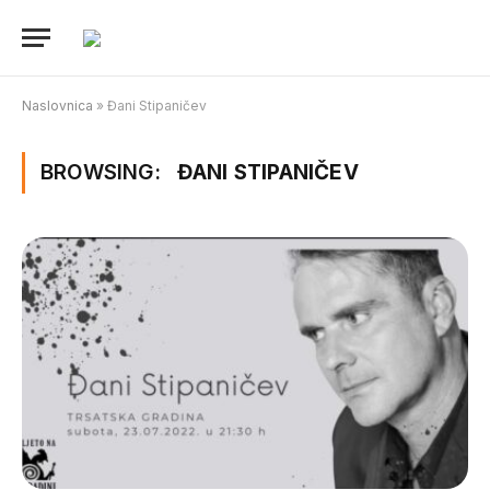
Naslovnica
»
Đani Stipaničev
BROWSING:
ĐANI STIPANIČEV