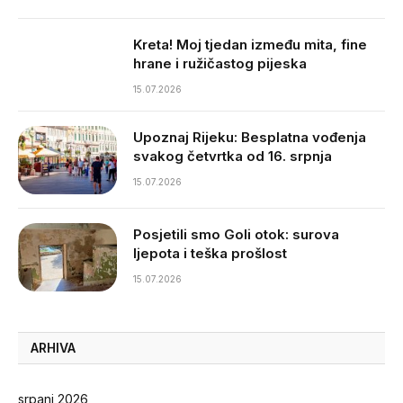
Kreta! Moj tjedan između mita, fine
hrane i ružičastog pijeska
15.07.2026
Upoznaj Rijeku: Besplatna vođenja
svakog četvrtka od 16. srpnja
15.07.2026
Posjetili smo Goli otok: surova
ljepota i teška prošlost
15.07.2026
ARHIVA
srpanj 2026