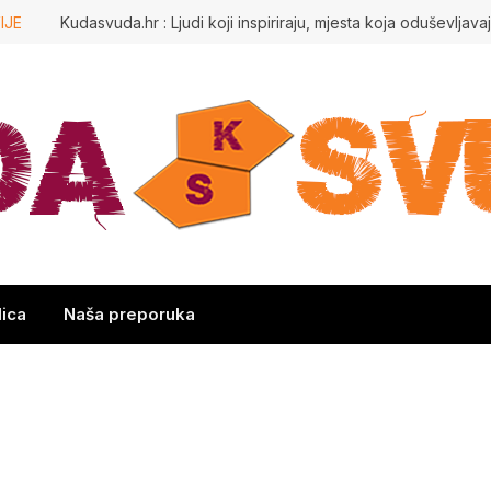
IJE
lica
Naša preporuka