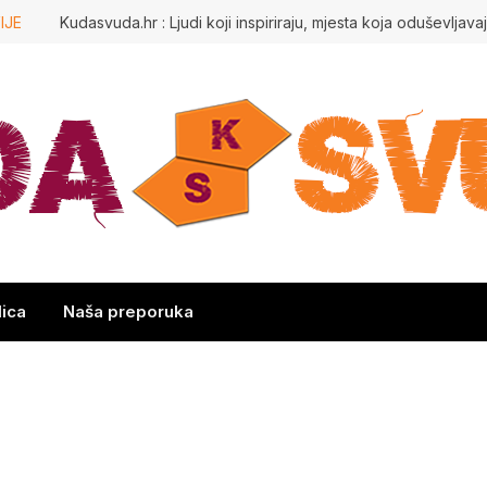
IJE
lica
Naša preporuka