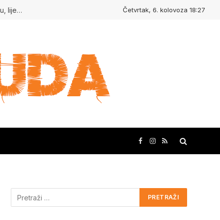
Četvrtak, 6. kolovoza 18:27
Kudasvuda.hr : Ljudi koji inspiriraju, mjesta koja oduševljavaju, lijepe priče i kreativne ideje!
Facebook
Instagram
RSS