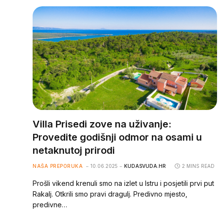
Villa Prisedi zove na uživanje:
Provedite godišnji odmor na osami u
netaknutoj prirodi
NAŠA PREPORUKA
10.06.2025
KUDASVUDA.HR
2 MINS READ
Prošli vikend krenuli smo na izlet u Istru i posjetili prvi put
Rakalj. Otkrili smo pravi dragulj. Predivno mjesto,
predivne…