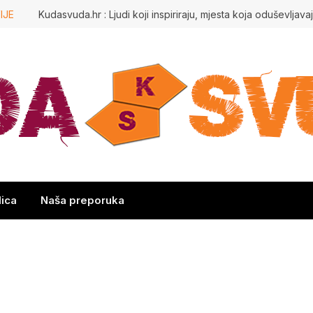
IJE
lica
Naša preporuka