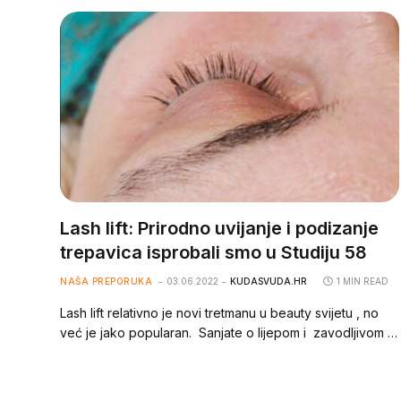
Lash lift: Prirodno uvijanje i podizanje
trepavica isprobali smo u Studiju 58
NAŠA PREPORUKA
03.06.2022
KUDASVUDA.HR
1 MIN READ
Lash lift relativno je novi tretmanu u beauty svijetu , no
već je jako popularan. Sanjate o lijepom i zavodljivom …