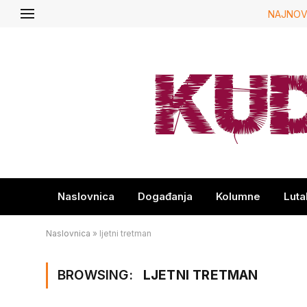
NAJNOV
Naslovnica
Događanja
Kolumne
Luta
Naslovnica
»
ljetni tretman
BROWSING:
LJETNI TRETMAN