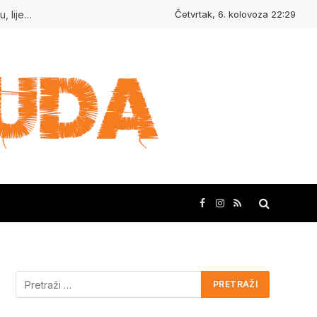
Četvrtak, 6. kolovoza 22:29
Kudasvuda.hr : Ljudi koji inspiriraju, mjesta koja oduševljavaju, lijepe priče i kreativne ideje!
Facebook
Instagram
RSS