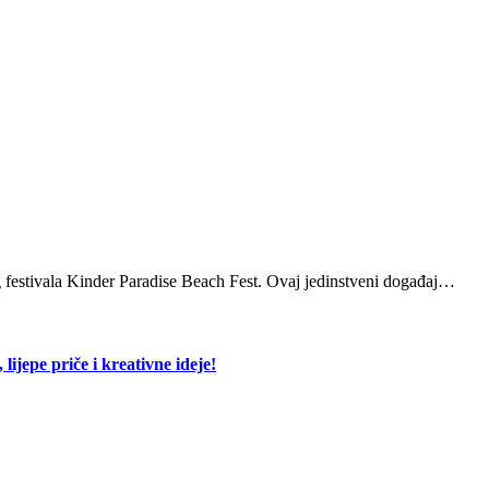
g festivala Kinder Paradise Beach Fest. Ovaj jedinstveni događaj…
lijepe priče i kreativne ideje!