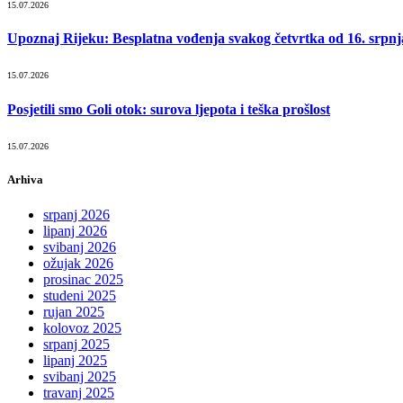
15.07.2026
Upoznaj Rijeku: Besplatna vođenja svakog četvrtka od 16. srpnj
15.07.2026
Posjetili smo Goli otok: surova ljepota i teška prošlost
15.07.2026
Arhiva
srpanj 2026
lipanj 2026
svibanj 2026
ožujak 2026
prosinac 2025
studeni 2025
rujan 2025
kolovoz 2025
srpanj 2025
lipanj 2025
svibanj 2025
travanj 2025