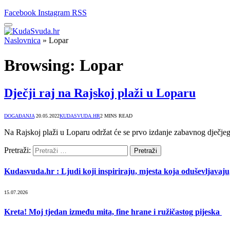
Facebook
Instagram
RSS
Naslovnica
»
Lopar
Browsing:
Lopar
Dječji raj na Rajskoj plaži u Loparu
DOGAĐANJA
20.05.2022
KUDASVUDA.HR
2 MINS READ
Na Rajskoj plaži u Loparu održat će se prvo izdanje zabavnog dječje
Pretraži:
Kudasvuda.hr : Ljudi koji inspiriraju, mjesta koja oduševljavaju, 
15.07.2026
Kreta! Moj tjedan između mita, fine hrane i ružičastog pijeska