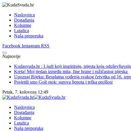
Naslovnica
Događanja
Kolumne
Lutalica
Naša preporuka
Facebook
Instagram
RSS
Najnovije
Kudasvuda.hr : Ljudi koji inspiriraju, mjesta koja oduševljavaju, 
Kreta! Moj tjedan između mita, fine hrane i ružičastog pijeska
Upoznaj Rijeku: Besplatna vođenja svakog četvrtka od 16. srpn
Posjetili smo Goli otok: surova ljepota i teška prošlost
Petak, 7. kolovoza 12:49
Naslovnica
Događanja
Kolumne
Lutalica
Naša preporuka