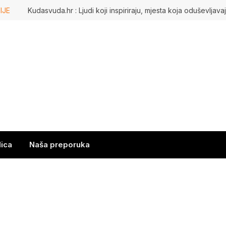
IJE
lica
Naša preporuka