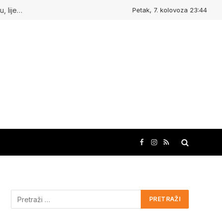
Petak, 7. kolovoza 23:44
Kudasvuda.hr : Ljudi koji inspiriraju, mjesta koja oduševljavaju, lijepe priče i kreativne ideje!
Facebook
Instagram
RSS