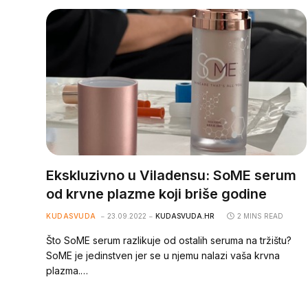
Ekskluzivno u Viladensu: SoME serum
od krvne plazme koji briše godine
KUDASVUDA
23.09.2022
KUDASVUDA.HR
2 MINS READ
Što SoME serum razlikuje od ostalih seruma na tržištu?
SoME je jedinstven jer se u njemu nalazi vaša krvna
plazma.…