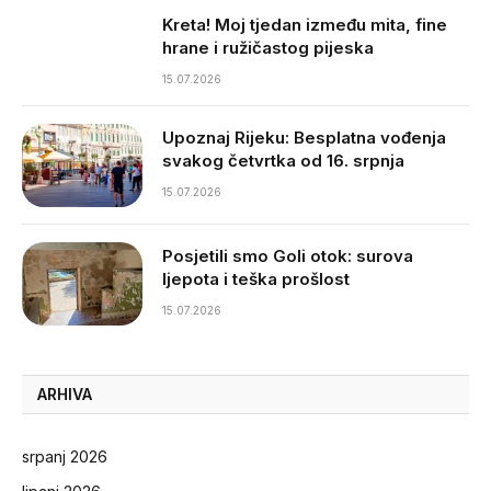
Kreta! Moj tjedan između mita, fine
hrane i ružičastog pijeska
15.07.2026
Upoznaj Rijeku: Besplatna vođenja
svakog četvrtka od 16. srpnja
15.07.2026
Posjetili smo Goli otok: surova
ljepota i teška prošlost
15.07.2026
ARHIVA
srpanj 2026