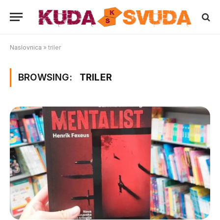
Naslovnica
»
triler
BROWSING:
TRILER