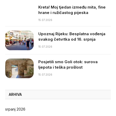
Kreta! Moj tjedan između mita, fine
hrane i ružičastog pijeska
15.07.2026
Upoznaj Rijeku: Besplatna vođenja
svakog četvrtka od 16. srpnja
15.07.2026
Posjetili smo Goli otok: surova
ljepota i teška prošlost
15.07.2026
ARHIVA
srpanj 2026