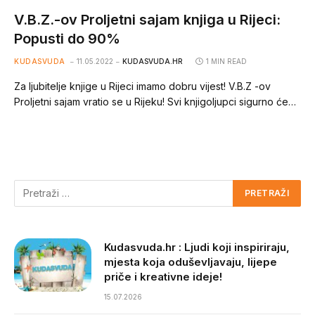
V.B.Z.-ov Proljetni sajam knjiga u Rijeci:
Popusti do 90%
KUDASVUDA
11.05.2022
KUDASVUDA.HR
1 MIN READ
Za ljubitelje knjige u Rijeci imamo dobru vijest! V.B.Z -ov
Proljetni sajam vratio se u Rijeku! Svi knjigoljupci sigurno će…
Kudasvuda.hr : Ljudi koji inspiriraju,
mjesta koja oduševljavaju, lijepe
priče i kreativne ideje!
15.07.2026