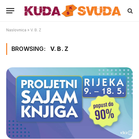
Naslovnica
»
V. B. Z
BROWSING:
V. B. Z