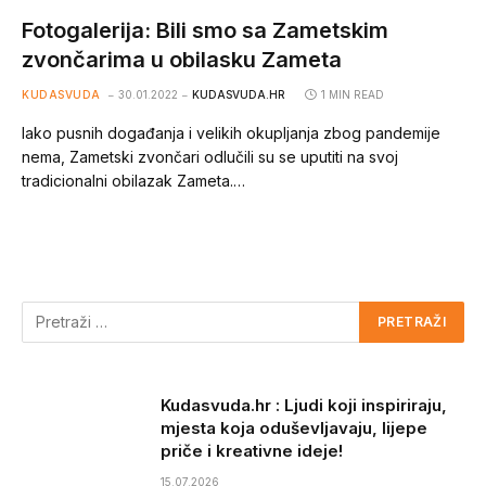
Fotogalerija: Bili smo sa Zametskim
zvončarima u obilasku Zameta
KUDASVUDA
30.01.2022
KUDASVUDA.HR
1 MIN READ
Iako pusnih događanja i velikih okupljanja zbog pandemije
nema, Zametski zvončari odlučili su se uputiti na svoj
tradicionalni obilazak Zameta.…
Kudasvuda.hr : Ljudi koji inspiriraju,
mjesta koja oduševljavaju, lijepe
priče i kreativne ideje!
15.07.2026