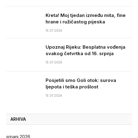
Kreta! Moj tjedan između mita, fine
hrane i ružičastog pijeska
15.07.2026
Upoznaj Rijeku: Besplatna vođenja
svakog četvrtka od 16. srpnja
15.07.2026
Posjetili smo Goli otok: surova
ljepota i teška prošlost
15.07.2026
ARHIVA
srpanj 2026