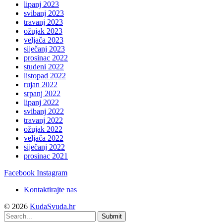
lipanj 2023
svibanj 2023
travanj 2023
ožujak 2023
veljača 2023
siječanj 2023
prosinac 2022
studeni 2022
listopad 2022
rujan 2022
srpanj 2022
lipanj 2022
svibanj 2022
travanj 2022
ožujak 2022
veljača 2022
siječanj 2022
prosinac 2021
Facebook
Instagram
Kontaktirajte nas
© 2026
KudaSvuda.hr
Submit