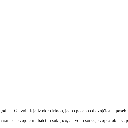
odina. Glavni lik je Izadora Moon, jedna posebna djevojčica, a posebna
, šišmiše i svoju crnu baletnu suknjicu, ali voli i sunce, svoj čarobni šta