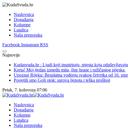
Naslovnica
Događanja
Kolumne
Lutalica
Naša preporuka
Facebook
Instagram
RSS
Najnovije
Kudasvuda.hr : Ljudi koji inspiriraju, mjesta koja oduševljavaju, 
Kreta! Moj tjedan između mita, fine hrane i ružičastog pijeska
Upoznaj Rijeku: Besplatna vođenja svakog četvrtka od 16. srpn
Posjetili smo Goli otok: surova ljepota i teška prošlost
Petak, 7. kolovoza 07:06
Naslovnica
Događanja
Kolumne
Lutalica
Naša preporuka