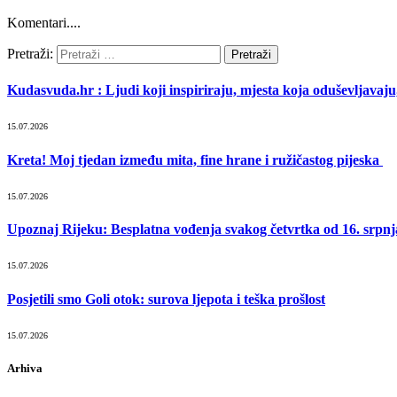
Komentari....
Pretraži:
Kudasvuda.hr : Ljudi koji inspiriraju, mjesta koja oduševljavaju, 
15.07.2026
Kreta! Moj tjedan između mita, fine hrane i ružičastog pijeska
15.07.2026
Upoznaj Rijeku: Besplatna vođenja svakog četvrtka od 16. srpnj
15.07.2026
Posjetili smo Goli otok: surova ljepota i teška prošlost
15.07.2026
Arhiva