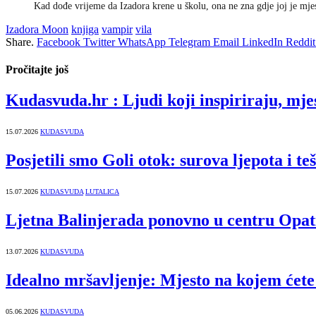
Kad dođe vrijeme da Izadora krene u školu, ona ne zna gdje joj je mjes
Izadora Moon
knjiga
vampir
vila
Share.
Facebook
Twitter
WhatsApp
Telegram
Email
LinkedIn
Reddit
Pročitajte još
Kudasvuda.hr : Ljudi koji inspiriraju, mjes
15.07.2026
KUDASVUDA
Posjetili smo Goli otok: surova ljepota i te
15.07.2026
KUDASVUDA
LUTALICA
Ljetna Balinjerada ponovno u centru Opat
13.07.2026
KUDASVUDA
Idealno mršavljenje: Mjesto na kojem ćete 
05.06.2026
KUDASVUDA