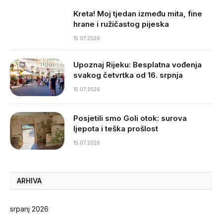
Kreta! Moj tjedan između mita, fine
hrane i ružičastog pijeska
15.07.2026
Upoznaj Rijeku: Besplatna vođenja
svakog četvrtka od 16. srpnja
15.07.2026
Posjetili smo Goli otok: surova
ljepota i teška prošlost
15.07.2026
ARHIVA
srpanj 2026