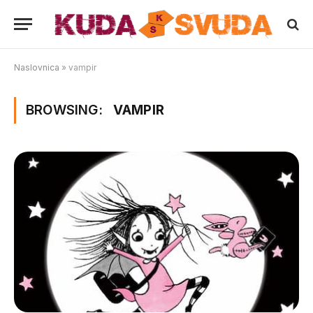
Naslovnica
»
vampir
BROWSING:
VAMPIR